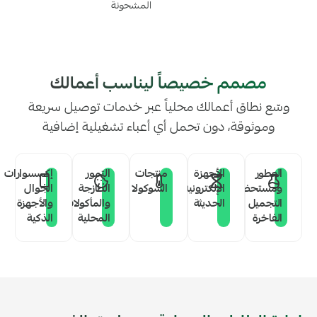
المشحونة
مصمم خصيصاً ليناسب أعمالك
وسّع نطاق أعمالك محلياً عبر خدمات توصيل سريعة
وموثوقة، دون تحمل أي أعباء تشغيلية إضافية
العطور
الأجهزة
منتجات
التمور
إكسسوارات
ومستحضرات
الإلكترونية
الشوكولا
الطازجة
الجوال
التجميل
الحديثة
والمأكولات
والأجهزة
الفاخرة
المحلية
الذكية