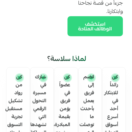
جزءاً من قصة نجاحنا
وابتكارنا.
استكشف
الوظائف المتاحة
لماذا
سلاسة؟
كن
انضم
كن
شارك
كن
رائداً
إلى
عضواً
في
من
للابتكار
فريق
في
مسيرة
رواد
في
يعمل
فريق
التحول
تشكيل
أحد
بأحدث
يؤمن
الرقمي
مستقبل
أسرع
ما
بقيمة
التي
تجربة
أسواق
توصلت
المبادرة،
تشهدها
التسوق