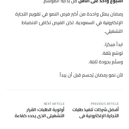
أسبوع واحد على الأقل
من بداية الموسم.
رمضان يمثل واحدة من أكبر فرص النمو في تقويم التجارة
الإلكترونية في السعودية. لكن الفرص تكافئ الانضباط
التشغيلي.
ابدأ مبكرًا.
توسّع بثقة.
وسلّم بجودة ثابتة.
لأن نمو رمضان يُحسم قبل أن يبدأ
NEXT ARTICLE
PREVIOUS ARTICLE
أفضل شركات تنفيذ طلبات
أولوية الطلبات: القرار
التجارة الإلكترونية في
التشغيلي الذي يحدد كفاءة
السعودية: دليل شامل لعام
تلبية الطلبات
٢٠٢٦